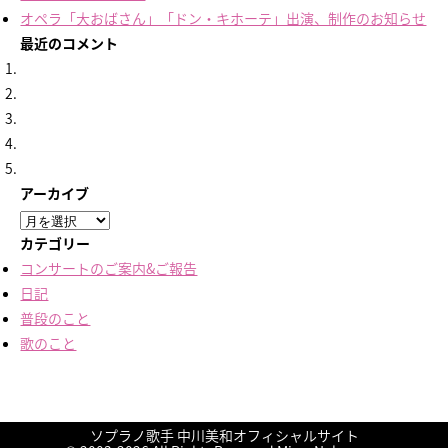
オペラ「大おばさん」「ドン・キホーテ」出演、制作のお知らせ
最近のコメント
アーカイブ
ア
ー
カテゴリー
カ
コンサートのご案内&ご報告
イ
日記
ブ
普段のこと
歌のこと
ソプラノ歌手 中川美和オフィシャルサイト
終演しました！
終演しました！
終演しました！
終演しました！
久しぶりの楽譜
に
に
に
に
nakamiwa
nakamiwa
に
友鶴蒼
友鶴蒼
aki
より
より
より
より
より