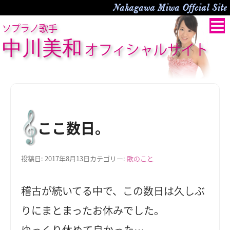
Nakagawa Miwa Offcial Site
ソプラノ歌手
中川美和
オフィシャルサイト
ここ数日。
投稿日:
2017年8月13日
カテゴリー:
歌のこと
稽古が続いてる中で、この数日は久しぶ
りにまとまったお休みでした。
ゆっくり休めて良かった…