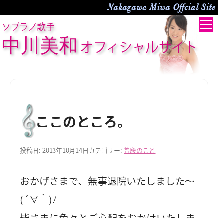
Nakagawa Miwa Offcial Site
ソプラノ歌手
中川美和
オフィシャルサイト
ここのところ。
投稿日:
2013年10月14日
カテゴリー:
普段のこと
おかげさまで、無事退院いたしました～
(´∀｀)ﾉ
皆さまに色々とご心配をおかけいたしま