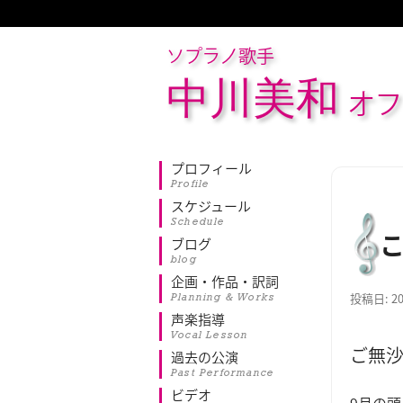
ソプラノ歌手
中川美和
オフ
プロフィール
Profile
スケジュール
Schedule
ブログ
blog
企画・作品・訳詞
Planning & Works
投稿日:
2
声楽指導
Vocal Lesson
ご無
過去の公演
Past Performance
ビデオ