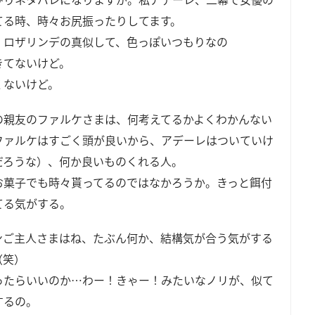
てる時、時々お尻振ったりしてます。
、ロザリンデの真似して、色っぽいつもりなの
きてないけど。
くないけど。
の親友のファルケさまは、何考えてるかよくわかんない
ファルケはすごく頭が良いから、アデーレはついていけ
だろうな）、何か良いものくれる人。
お菓子でも時々貰ってるのではなかろうか。きっと餌付
てる気がする。
ンご主人さまはね、たぶん何か、結構気が合う気がする
（笑）
ったらいいのか…わー！きゃー！みたいなノリが、似て
するの。