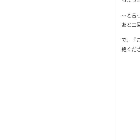
…と言
あと二
で、『
絡くだ