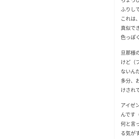
ふりし
これは
真似で
色っぽ
旦那様
けど（
ないん
多分、
けされ
アイゼ
んです
何と言
る気が