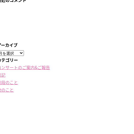
最近のコメント
アーカイブ
ア
ー
カテゴリー
カ
コンサートのご案内&ご報告
イ
日記
ブ
普段のこと
歌のこと