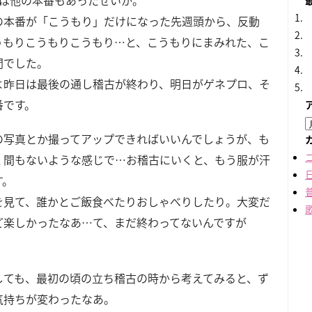
頭は他の本番もあったせいか。
の本番が「こうもり」だけになった先週頭から、反動
うもりこうもりこうもり…と、こうもりにまみれた、こ
間でした。
よ昨日は最後の通し稽古が終わり、明日がゲネプロ、そ
番です。
の写真とか撮ってアップできればいいんでしょうが、も
く間もないような感じで…お稽古にいくと、もう服が汗
す。
を見て、誰かとご飯食べたりおしゃべりしたり。大変だ
ど楽しかったなあ…て、まだ終わってないんですが
しても、最初の頃の立ち稽古の時から考えてみると、ず
気持ちが変わったなあ。