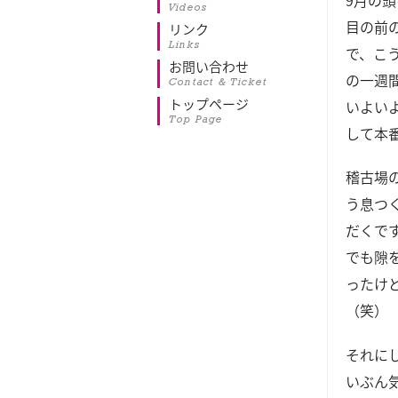
9月の
Videos
目の前
リンク
Links
で、こ
お問い合わせ
の一週
Contact & Ticket
トップページ
いよい
Top Page
して本
稽古場
う息つ
だくで
でも隙
ったけ
（笑）
それに
いぶん