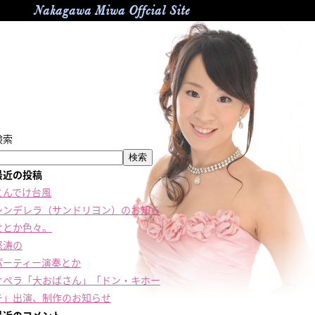
Nakagawa Miwa Offcial Site
検索
検索
最近の投稿
とんでけ台風
シンデレラ（サンドリヨン）のお知ら
せとか色々。
怒涛の
パーティー演奏とか
オペラ「大おばさん」「ドン・キホー
テ」出演、制作のお知らせ