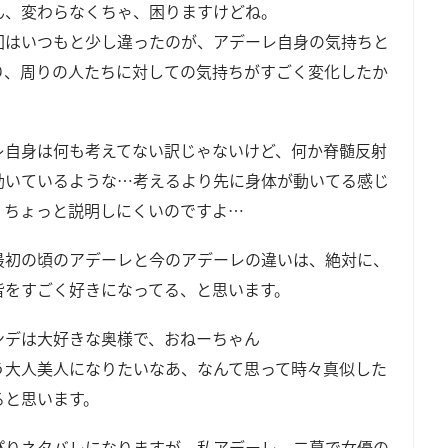
ん、変わらなくちゃ、困りますけどね。
回はいつもと少し違ったのが、アデーレ自身の気持ちと
り、周りの人たちに対しての気持ちがすごく変化したか
レ自身は何も考えてない訳じゃないけど、何か脊髄反射
動いているような…考えるより先に身体が動いてる感じ
、ちょっと説明しにくいのですよ…
最初の頃のアデーレと今のアデーレの違いは、絶対に、
皆をすごく好きになってる、と思います。
ンデは大好きな奥様で、おねーちゃん
う大人美人になりたいなあ、なんて思って時々真似した
ると思います。
ぴりネタバレになりますが。私アデーレ、二幕で女優の