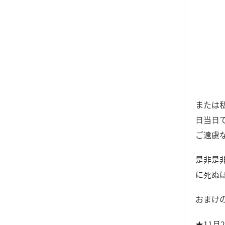
または
日当日
ご遠慮
是非是
に死ぬ
おまけ
★11