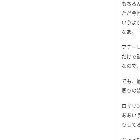
もちろ
ただ今
いうよ
なあ。
アデー
だけで
なので
でも、
周りの
ロザリ
ああい
りして
ちょっ