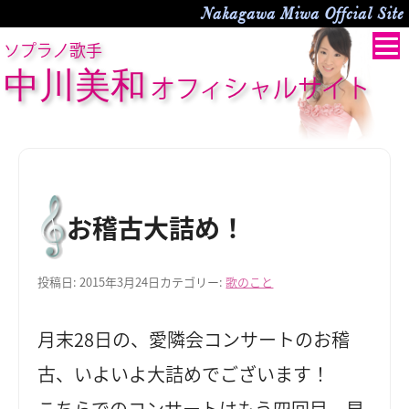
Nakagawa Miwa Offcial Site
ソプラノ歌手
中川美和
オフィシャルサイト
お稽古大詰め！
投稿日:
2015年3月24日
カテゴリー:
歌のこと
月末28日の、愛隣会コンサートのお稽
古、いよいよ大詰めでございます！
こちらでのコンサートはもう四回目。早