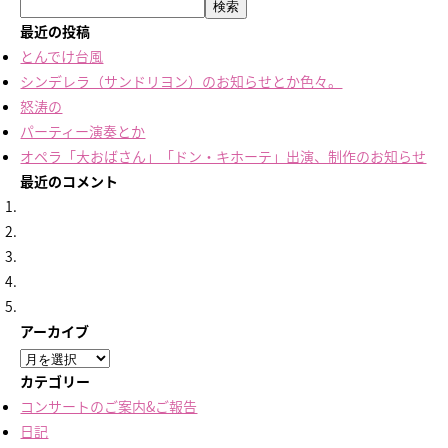
検索
最近の投稿
とんでけ台風
シンデレラ（サンドリヨン）のお知らせとか色々。
怒涛の
パーティー演奏とか
オペラ「大おばさん」「ドン・キホーテ」出演、制作のお知らせ
最近のコメント
アーカイブ
ア
ー
カテゴリー
カ
コンサートのご案内&ご報告
イ
日記