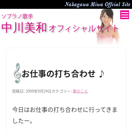
Nakagawa Miwa Offcial Site
ソプラノ歌手
中川美和
オフィシャルサイト
お仕事の打ち合わせ ♪
投稿日:
2009年9月24日
カテゴリー:
歌のこと
今日はお仕事の打ち合わせに行ってきま
したー。