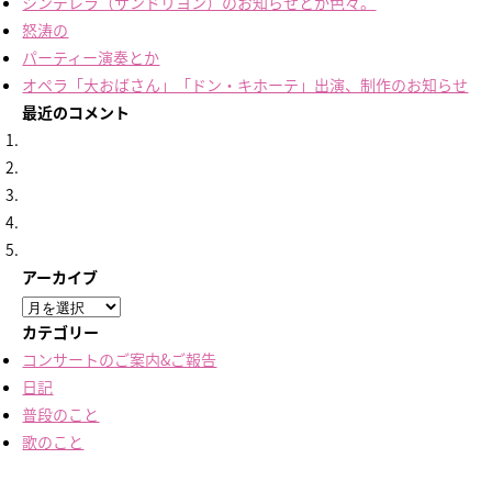
シンデレラ（サンドリヨン）のお知らせとか色々。
怒涛の
パーティー演奏とか
オペラ「大おばさん」「ドン・キホーテ」出演、制作のお知らせ
最近のコメント
アーカイブ
ア
ー
カテゴリー
カ
コンサートのご案内&ご報告
イ
日記
ブ
普段のこと
歌のこと