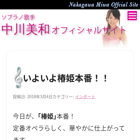
Nakagawa Miwa Offcial Site
ソプラノ歌手
中川美和
オフィシャルサイト
いよいよ椿姫本番！！
投稿日:
2018年3月4日
カテゴリー:
インポート
今日が、
｢椿姫｣
本番！
定番オペラらしく、華やかに仕上がって
ます