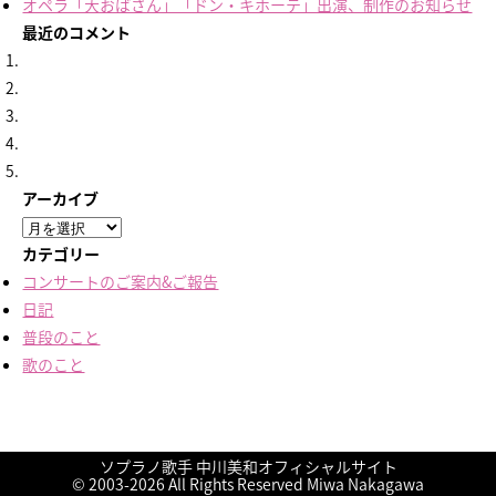
オペラ「大おばさん」「ドン・キホーテ」出演、制作のお知らせ
最近のコメント
アーカイブ
ア
ー
カテゴリー
カ
コンサートのご案内&ご報告
イ
日記
ブ
普段のこと
歌のこと
ソプラノ歌手 中川美和オフィシャルサイト
終演しました！
終演しました！
終演しました！
終演しました！
久しぶりの楽譜
に
に
に
に
nakamiwa
nakamiwa
に
友鶴蒼
友鶴蒼
aki
より
より
より
より
より
© 2003-2026 All Rights Reserved Miwa Nakagawa