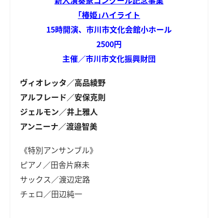
｢椿姫｣ハイライト
15時開演、市川市文化会館小ホール
2500円
主催／市川市文化振興財団
ヴィオレッタ／高品綾野
アルフレード／安保克則
ジェルモン／井上雅人
アンニーナ／渡邉智美
《特別アンサンブル》
ピアノ／田舎片麻未
サックス／渡辺定路
チェロ／田辺純一