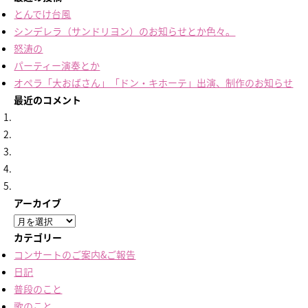
とんでけ台風
シンデレラ（サンドリヨン）のお知らせとか色々。
怒涛の
パーティー演奏とか
オペラ「大おばさん」「ドン・キホーテ」出演、制作のお知らせ
最近のコメント
アーカイブ
ア
ー
カテゴリー
カ
コンサートのご案内&ご報告
イ
日記
ブ
普段のこと
歌のこと