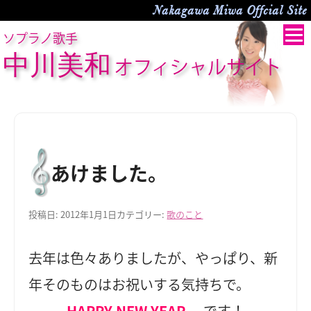
Nakagawa Miwa Offcial Site
ソプラノ歌手
中川美和
オフィシャルサイト
あけました。
投稿日:
2012年1月1日
カテゴリー:
歌のこと
去年は色々ありましたが、やっぱり、新
年そのものはお祝いする気持ちで。
HAPPY NEW YEAR
です！