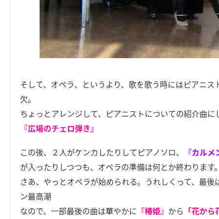
そして、オペラ、というより、歌を歌う時にはピアニス
欠。
ちょっとアレンジして、ピアニストについての紹介曲に
『広場のチェロ弾き』
この後、２人がケンカしたりしてピアノソロ、
『カルメ
が入ったりしつつも、オペラの準備は何とか終わります
さあ、やっとオペラが始められる。うれしくって、最後
ン最高潮
なので、一部最後の曲は華やかに
『椿姫』
から
「花から