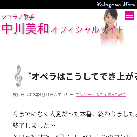
Nakagawa Miwa O
ソプラノ歌手
中川美和
オフィシャルサイト
『オペラはこうしてでき上が
投稿日:
2012年4月11日
カテゴリー:
コンサートのご案内&ご報告
今までになく大変だった本番、終わりました
終了しました～
というわけで、4月７日、氷川荘でのコンサ