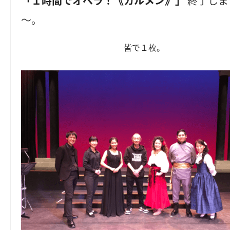
「１時間でオペラ！《カルメン》」
終了しま
～。
皆で１枚。