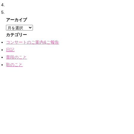
アーカイブ
ア
ー
カテゴリー
カ
コンサートのご案内&ご報告
イ
日記
ブ
普段のこと
歌のこと