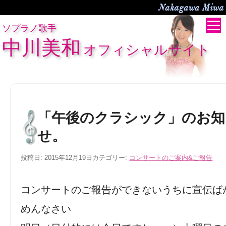
Nakagawa Miwa O
ソプラノ歌手
中川美和
オフィシャルサイト
「午後のクラシック」のお知
せ。
投稿日:
2015年12月19日
カテゴリー:
コンサートのご案内&ご報告
コンサートのご報告ができないうちに宣伝ば
めんなさい