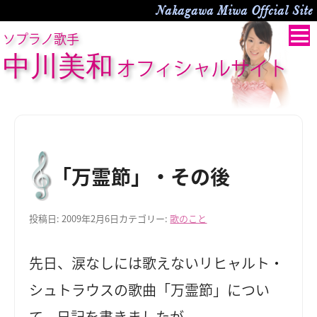
Nakagawa Miwa Offcial Site
ソプラノ歌手
中川美和
オフィシャルサイト
「万霊節」・その後
投稿日:
2009年2月6日
カテゴリー:
歌のこと
先日、涙なしには歌えないリヒャルト・
シュトラウスの歌曲「万霊節」につい
て、日記を書きましたが。