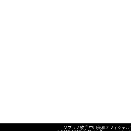
ソプラノ歌手 中川美和オフィシャル
終演しました！
終演しました！
終演しました！
終演しました！
久しぶりの楽譜
に
に
に
に
nakamiw
nakamiw
に
友鶴蒼
友鶴蒼
aki
よ