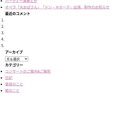
パーティー演奏とか
オペラ「大おばさん」「ドン・キホーテ」出演、制作のお知らせ
最近のコメント
アーカイブ
ア
ー
カテゴリー
カ
コンサートのご案内&ご報告
イ
日記
ブ
普段のこと
歌のこと