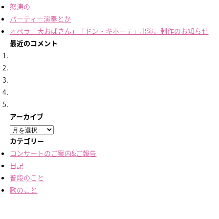
怒涛の
パーティー演奏とか
オペラ「大おばさん」「ドン・キホーテ」出演、制作のお知らせ
最近のコメント
アーカイブ
ア
ー
カテゴリー
カ
コンサートのご案内&ご報告
イ
日記
ブ
普段のこと
歌のこと