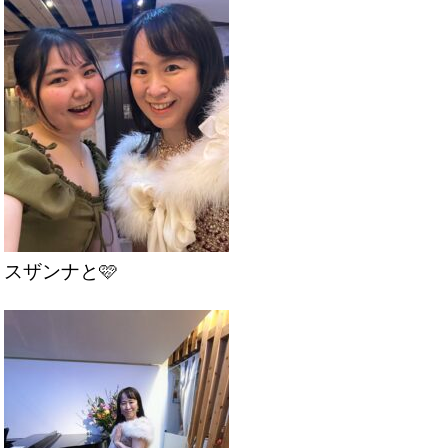
スザンナと🩷