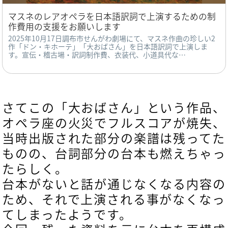
マスネのレアオペラを日本語訳詞で上演するための制
作費用の支援をお願いします
2025年10月17日調布市せんがわ劇場にて、マスネ作曲の珍しい2
作「ドン・キホーテ」「大おばさん」を日本語訳詞で上演しま
す。宣伝・稽古場・訳詞制作費、衣装代、小道具代な…
さてこの「大おばさん」という作品、
オペラ座の火災でフルスコアが焼失、
当時出版された部分の楽譜は残ってた
ものの、台詞部分の台本も燃えちゃっ
たらしく。
台本がないと話が通じなくなる内容の
ため、それで
上演される事がなくなっ
てしまったようです。