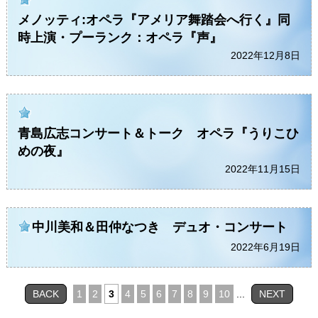
メノッティ:オペラ『アメリア舞踏会へ行く』同
時上演・プーランク：オペラ『声』
2022年12月8日
青島広志コンサート＆トーク オペラ『うりこひ
めの夜』
2022年11月15日
中川美和＆田仲なつき デュオ・コンサート
2022年6月19日
BACK
1
2
3
4
5
6
7
8
9
10
...
NEXT