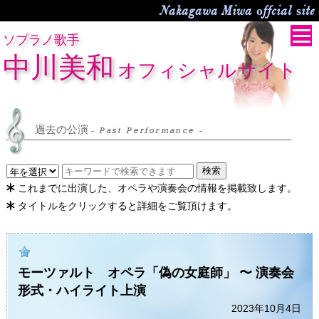
Nakagawa Miwa offcial site
ソプラノ歌手
中川美和
オフィシャルサイト
過去の公演
- Past Performance -
検索
これまでに出演した、オペラや演奏会の情報を掲載致します。
タイトルをクリックすると詳細をご覧頂けます。
モーツァルト オペラ「偽の女庭師」 〜 演奏会
形式・ハイライト上演
2023年10月4日