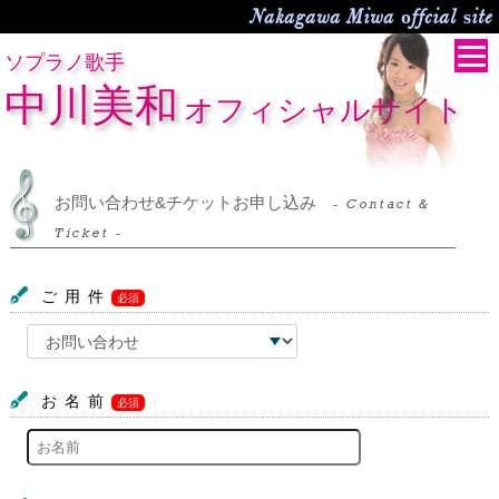
Nakagawa Miwa offcial site
ソプラノ歌手
中川美和
オフィシャルサイト
お問い合わせ&チケットお申し込み
- Contact &
Ticket -
ご用件
必須
お名前
必須